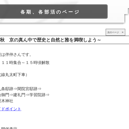
各期、各部活のページ
»
次のページ
秋 京の真ん中で歴史と自然と雅を満喫しよう～
役は伴仲さんです。
）１１時集合～１５時頃解散
北線丸太町下車）
）
九条邸跡⇒閑院宮邸跡⇒
門⇒建礼門⇒学習院跡⇒
木神社
イドポイント
を開催予定。