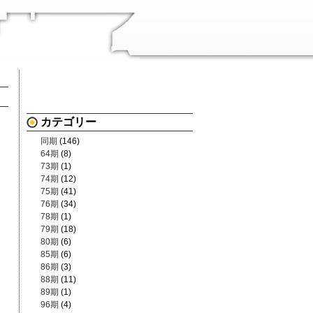
カテゴリー
同期
(146)
64期
(8)
73期
(1)
74期
(12)
75期
(41)
76期
(34)
78期
(1)
79期
(18)
80期
(6)
85期
(6)
86期
(3)
88期
(11)
89期
(1)
96期
(4)