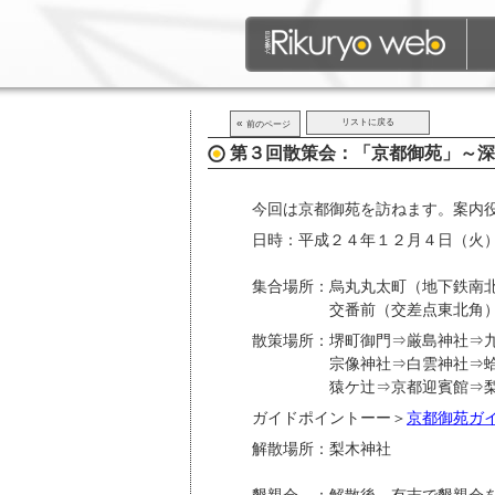
«
リストに戻る
前のページ
第３回散策会：「京都御苑」～深
今回は京都御苑を訪ねます。案内
日時：平成２４年１２月４日（火
集合場所：烏丸丸太町（地下鉄南
交番前（交差点東北角
散策場所：堺町御門⇒厳島神社⇒
宗像神社⇒白雲神社⇒蛤御
猿ケ辻⇒京都迎賓館⇒梨
ガイドポイントーー＞
京都御苑ガ
解散場所：梨木神社
懇親会 ：解散後、有志で懇親会