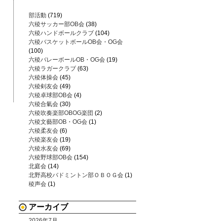
部活動
(719)
六稜サッカー部OB会
(38)
六稜ハンドボールクラブ
(104)
六稜バスケットボールOB会・OG会
(100)
六稜バレーボールOB・OG会
(19)
六稜ラガークラブ
(63)
六稜体操会
(45)
六稜剣友会
(49)
六稜卓球部OB会
(4)
六稜合氣会
(30)
六稜吹奏楽部OBOG楽団
(2)
六稜文藝部OB・OG会
(1)
六稜柔友会
(6)
六稜楽友会
(19)
六稜水友会
(69)
六稜野球部OB会
(154)
北庭会
(14)
北野高校バドミントン部ＯＢＯＧ会
(1)
稜声会
(1)
アーカイブ
2026年7月