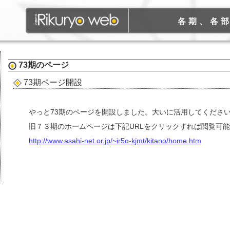
各期、各
73期
のページ
73期ページ開設
やっと73期のページを開設しました。大いに活用してくださ
旧７３期のホームページは下記URLをクリックすれば閲覧可
http://www.asahi-net.or.jp/~ir5o-kjmt/kitano/home.htm