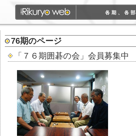
各期、各
76期
のページ
「７６期囲碁の会」会員募集中