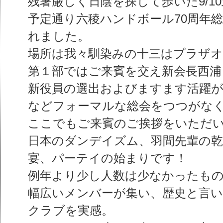
残暑厳しく日陰を探して歩いた9/1
予定通り六稜ハンドボール70周年
れました。
場所は我々馴染みの十三はプラザオ
第１部ではご来賓を交え新会長西浦
新役員の選出およびますます活躍が
などフォーマルな総会をつつがな
ここでもご来賓のご挨拶をいただ
日本のダンデイズム、羽間先輩の
宴、パーテイの始まりです！
例年より少し人数は少なかったものの
幅広いメンバーが集い、歴史と言
クラブを実感。