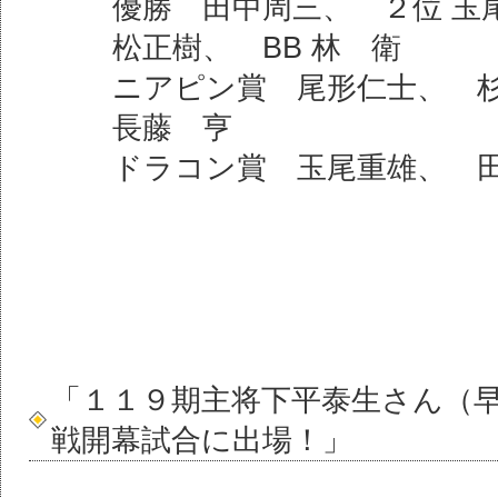
優勝 田中周三、 ２位 玉
松正樹、 BB 林 衛
ニアピン賞 尾形仁士、 
長藤 亨
ドラコン賞 玉尾重雄、 
「１１９期主将下平泰生さん（
戦開幕試合に出場！」