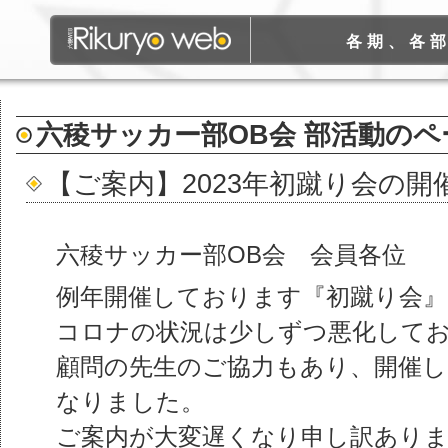
各期、各
六稜サッカー部OB会
部活動
のペ
【ご案内】2023年初蹴り会の開
六稜サッカー部OB会 会員各位
例年開催しております『初蹴り会
コロナの状況は少しずつ悪化して
顧問の先生のご協力もあり、開催
なりました。
ご案内が大変遅くなり申し訳あり