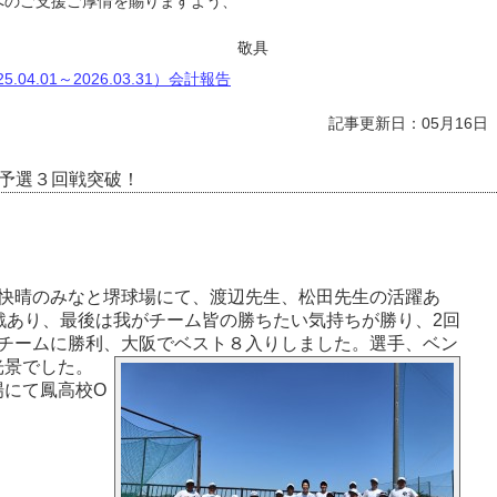
のご支援ご厚情を賜りますよう、
敬具
04.01～2026.03.31）会計報告
記事更新日：05月16日
府予選３回戦突破！
(日)快晴のみなと堺球場にて、渡辺先生、松田先生の活躍あ
戦あり、最後は我がチーム皆の勝ちたい気持ちが勝り、2回
Bチームに勝利、大阪でベスト８入りしました。選手、ベン
光景でした
。
場にて鳳高校O