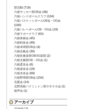
部活動
(719)
六稜サッカー部OB会
(38)
六稜ハンドボールクラブ
(104)
六稜バスケットボールOB会・OG会
(100)
六稜バレーボールOB・OG会
(19)
六稜ラガークラブ
(63)
六稜体操会
(45)
六稜剣友会
(49)
六稜卓球部OB会
(4)
六稜合氣会
(30)
六稜吹奏楽部OBOG楽団
(2)
六稜文藝部OB・OG会
(1)
六稜柔友会
(6)
六稜楽友会
(19)
六稜水友会
(69)
六稜野球部OB会
(154)
北庭会
(14)
北野高校バドミントン部ＯＢＯＧ会
(1)
稜声会
(1)
アーカイブ
2026年7月