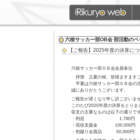
六稜サッカー部OB会
部活動
のペ
【ご報告】2025年度の決算に
六稜サッカー部ＯＢ会会員各位
拝啓 立夏の候、皆様ますますご
平素は六稜サッカー部ＯＢ会の活
誠にありがとうございます。
ご報告が遅くなり申し訳ございま
このたび2025年度の決算をとり
収支の主要なものは以下の通りで
・利息 1,780円
・現役支援金 100,000円
・初蹴り会賞品 50,000円