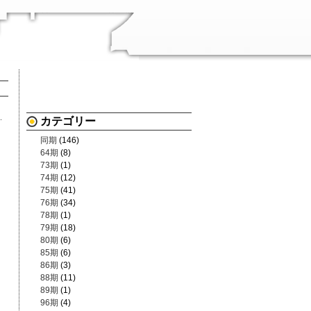
カテゴリー
同期
(146)
64期
(8)
73期
(1)
74期
(12)
75期
(41)
76期
(34)
78期
(1)
79期
(18)
80期
(6)
85期
(6)
86期
(3)
88期
(11)
89期
(1)
96期
(4)