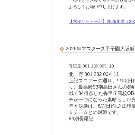
今後とも六稜サッカー部ＯＢ会へ
よろしくお願い申し上げます。
【六稜サッカー部】2025年度（2025.
2026年マスターズ甲子園大阪
香里丘 001 130 005 10
北 野 301 232 00× 11
上記スコアーの通り、5/10
り、最高齢93期高田さんの参
戦で34得点した香里丘高校O
チが一つになった素晴らしい
準々決勝は、6/7(日)住之江球
Ｂチームとの対戦です。
94期長尾記