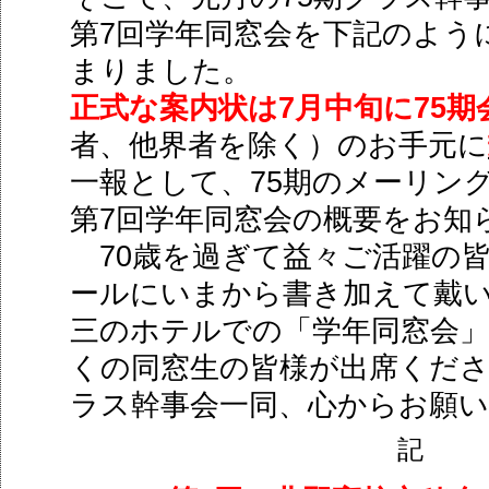
7
第
回学年同窓会を下記のよう
まりました。
7
75
正式な案内状は
月中旬に
期
者、他界者を除く）のお手元に
75
一報として、
期のメーリン
7
第
回学年同窓会の概要をお
70
歳を過ぎて益々ご活躍の
ールにいまから書き加えて戴
三のホテルでの「学年同窓会
くの同窓生の皆様が出席くだ
ラス幹事会一同、心からお願
記