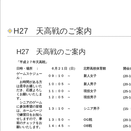
H27 天高戦のご案内
H27 天高戦のご案内
「平成２７年天高戦」
日時・場所 ：
６月２１日（日） 北野高校体育館
開会
ゲームスケジュー
０９：１０ ～
新人女子
(20-1
ル：
お時間がある方
１０：０５ ～
新人男子
(20-1
は是非お越しいた
だき、応援よろし
１１：００ ～
現役女子
(25-1
くお願いいたしま
１２：０５ ～
現役男子
(25-1
す。
シニアのゲーム
に参加希望の皆様
１３：１０ ～
シニア男子
(15- 
は、ホームページ
で練習日をお知ら
せしますので、事
１３：５０ ～
OG戦
(20-1
前のチェックをお
１４：４５ ～
OB戦
(25-1
願いいたします。