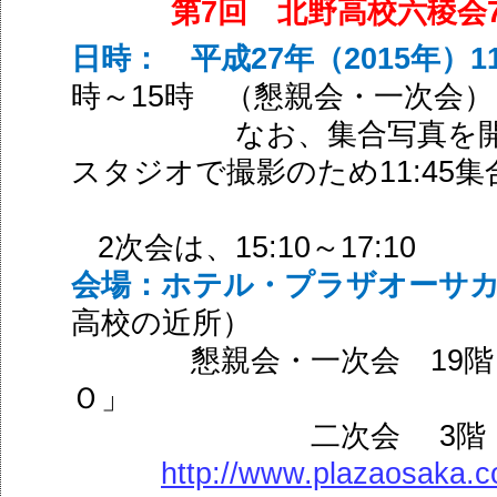
7
第
回 北野高校六稜会
27
2015
1
日時： 平成
年（
年）
15
時～
時 （懇親会・一次会）
なお、集合写真を
11:45
スタジオで撮影のため
集
2
15:10
17:10
次会は、
～
会場：ホテル・プラザオーサ
高校の近所）
19
懇親会・一次会
階
Ｏ」
3
二次会
階
http://www.plazaosaka.c