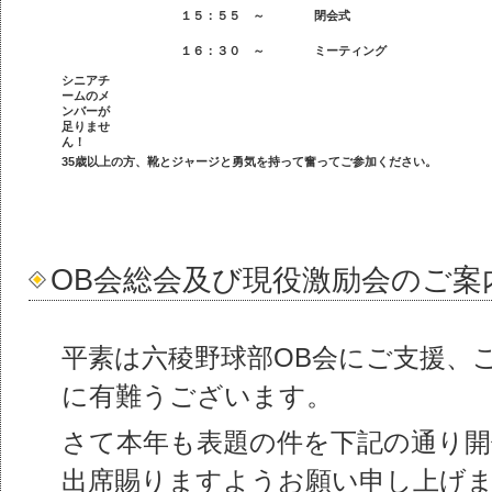
１５：５５ ～
閉会式
１６：３０ ～
ミーティング
シニアチ
ームのメ
ンバーが
足りませ
ん！
35歳以上の方、靴とジャージと勇気を持って奮ってご参加ください。
OB会総会及び現役激励会のご案
平素は六稜野球部OB会にご支援、
に有難うございます。
さて本年も表題の件を下記の通り
出席賜りますようお願い申し上げ