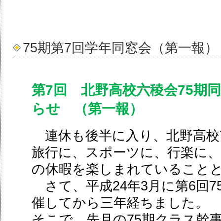
75期第7回学年同窓会（第一報）
7
75
第
回 北野高校六稜会
期
らせ （第一報）
連休も後半に入り、北野高校
旅行に、スポーツに、行楽に
の休暇を楽しまれていること
24
3
6
7
さて、平成
年
月に第
回
催してから三年経ちました。
75
そこで、先月の
期クラス幹