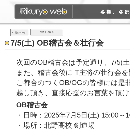
各期、各
«
リストに戻る
前のページ
7/5(土) OB稽古会＆壮行会
次回のOB稽古会は予定通り、7/5(
また、稽古会後に T主将の壮行会
ご都合のつくOB/OGの皆様には是
越し頂き、直接応援のお言葉を頂け
OB稽古会
・日時：2025年7月5日(土) 15:00～16
・場所：北野高校 剣道場