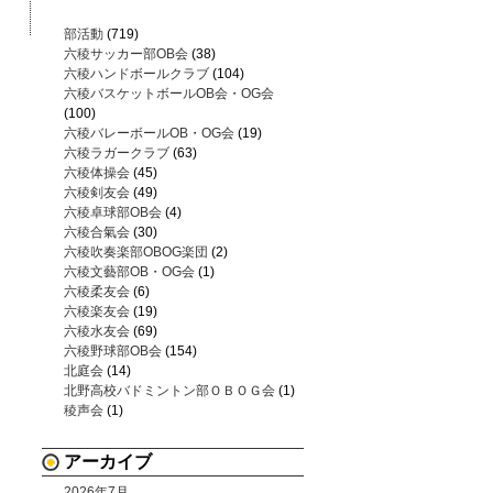
部活動
(719)
六稜サッカー部OB会
(38)
六稜ハンドボールクラブ
(104)
六稜バスケットボールOB会・OG会
(100)
六稜バレーボールOB・OG会
(19)
六稜ラガークラブ
(63)
六稜体操会
(45)
六稜剣友会
(49)
六稜卓球部OB会
(4)
六稜合氣会
(30)
六稜吹奏楽部OBOG楽団
(2)
六稜文藝部OB・OG会
(1)
六稜柔友会
(6)
六稜楽友会
(19)
六稜水友会
(69)
六稜野球部OB会
(154)
北庭会
(14)
北野高校バドミントン部ＯＢＯＧ会
(1)
稜声会
(1)
アーカイブ
2026年7月