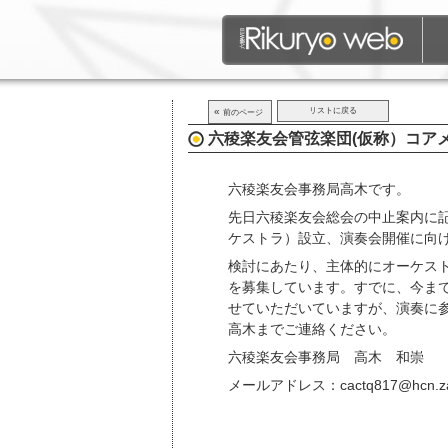
«
リストに戻る
前のページ
六稜楽友会管弦楽団(仮称）コア
六稜楽友会事務局高木です。
先日六稜楽友会総会の中止案内に
ケストラ）設立、演奏会開催に向
検討にあたり、主体的にオーケス
を募集しています。すでに、今ま
せていただいていますが、演奏に
高木までご連絡ください。
六稜楽友会事務局 高木 和崇
メールアドレス：cactq817@hcn.zaq