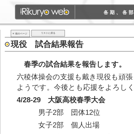
各期、各
«
リストに戻る
前のページ
現役 試合結果報告
春季の試合結果を報告します。
六稜体操会の支援も戴き現役も頑張
ようです。今後とも応援をよろし
4/28-29 大阪高校春季大会
男子2部 団体12位
女子2部 個人出場