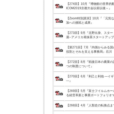
【274回】10月『博物館の世界
ICOM2019京都大会以前以後～』
【Zoom特別講演】10月『「元気な
加への挑戦と成果』
【273回】9月『北野出身、スタ
屋‐‐アメリカ発抹茶スタートアッ
【第271回】7月『内側からみる
役割とそれを支える事務局』石川 
【272回】8月『戦後日本の農業
つの制度について』
【270回】6月『利己と利他 ―イ
―』
【269回】5月『富士フイルムホ
る経営革新と事業ポートフォリオ
【268回】4月『人類史の転換点ま