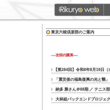
東京六稜倶楽部のご案内
—-次回の講演—-
【第284回】令和8年8月19日（
「震災後の福島復興の光と翳」
納多 勝さん＠88期 ／ テニス
大林組バックエンドプロジェク