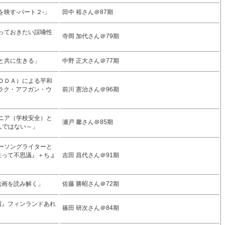
を映す-パート２-」
田中 裕さん＠87期
知っておきたい誤嚥性
寺岡 加代さん＠79期
者と共に生きる」
中野 正大さん＠77期
（ＯＤＡ）による平和
ラク・アフガン・ウ
前川 憲治さん＠96期
ジニア（学校安全）と
瀬戸 馨さん＠85期
人ではない～」
ガーソングライターと
生って不思議』＋ちょ
吉田 昌代さん＠91期
絵画を読み解く」
佐藤 勝昭さん＠72期
の国』フィンランドあれ
篠田 研次さん＠84期