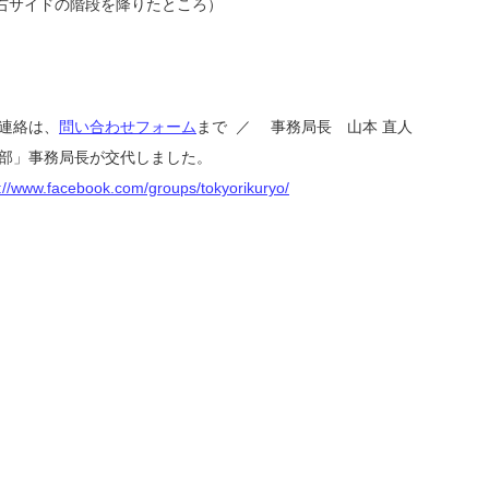
て右サイドの階段を降りたところ）
連絡は、
問い合わせフォーム
まで
／
事務局長
山本
直人
倶楽部」事務局長が交代しました。
s://www.facebook.com/groups/tokyorikuryo/