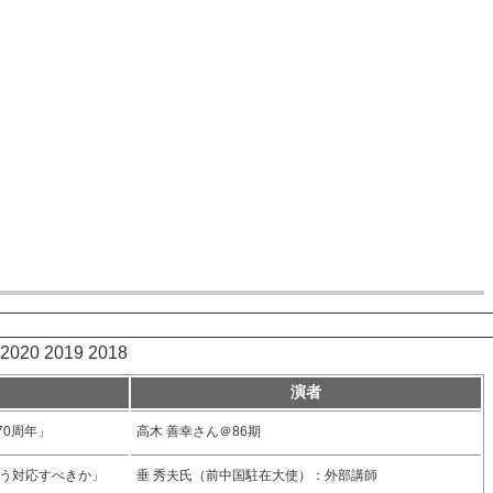
2020
2019
2018
演者
70周年」
高木 善幸さん＠86期
どう対応すべきか」
垂 秀夫氏（前中国駐在大使）：外部講師