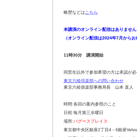
略歴などは
こちら
本講演のオンライン配信はありません
（オンライン配信は2024年7月から
11時30分 講演開始
同窓生以外で参加希望の方は承認が必
東京六稜倶楽部への問い合わせ
東京六稜俱楽部事務局長 山本 直人
時間:各回の案内参照のこと
日程:毎月第三水曜日
場所:
バグースプレイス
東京都中央区銀座2丁目4－6銀座Velvi