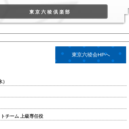
東京六稜倶楽部
東京六稜会HPへ
水）
部
トチーム 上級専任役