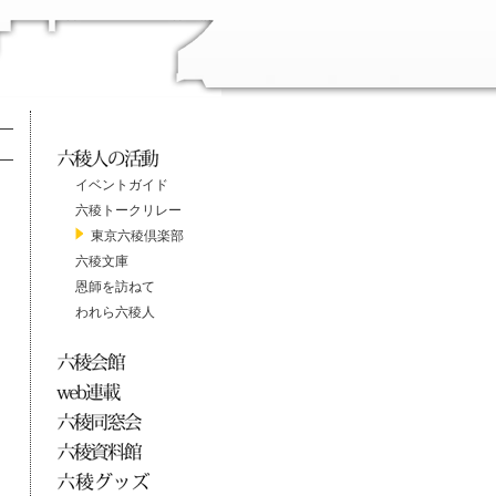
イベントガイド
六稜トークリレー
東京六稜倶楽部
六稜文庫
恩師を訪ねて
われら六稜人