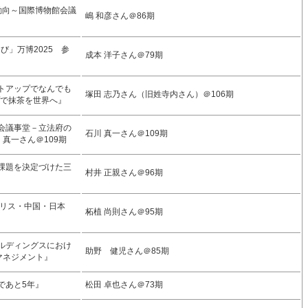
的動向～国際博物館会議
嶋 和彦さん＠86期
び」万博2025 参
成本 洋子さん＠79期
ートアップでなんでも
塚田 志乃さん（旧姓寺内さん）＠106期
プで抹茶を世界へ』
国会議事堂－立法府の
石川 真一さん＠109期
真一さん＠109期
の課題を決定づけた三
村井 正親さん＠96期
ギリス・中国・日本
柘植 尚則さん＠95期
ールディングスにおけ
助野 健児さん＠85期
マネジメント』
であと5年』
松田 卓也さん＠73期