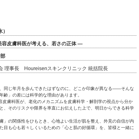
水）
美容皮膚科医が考える、若さの正体 ―
岳部
理事長 Houreisenスキンクリニック 統括院長
、同じ年月を歩んできたはずなのに、どこか印象が異なる――そんな
年齢」の差には科学的な理由があります。
美容皮膚科医が、老化のメカニズムを皮膚科学・解剖学の視点から分か
と、そのリスクや限界を率直にお伝えした上で、明日からできる科学
膚」の関係性をひもとき、心地よい生活が肌を整え、外見の自信が内
た目も心も若々しくいるための「心と肌の好循環」を、皆様と一緒に