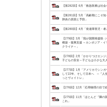
【第282回】6月「救急医療は社会
【第281回】5月「高齢期にこそ
肺炎の原因と予防」
【第280回】4月「発達障害児・
【279回】3月「我が国開発援助
構築・復興支援 ～カンボジア・イ
クライナ～」
【278回】2月「かかりつけエン
子どもの安全～子どもは小さな大
【277回】1月「アメリカでシン
して22年、そして日本へ ─『人
っとヴォイトレ」
【276回】12月「応用物理の目で
【275回】11月「ほとんど『隣
これ」