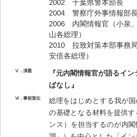
2002 千葉県警本部長
2004 警察庁外事情報部
2006 内閣情報官（小
山各総理）
2010 拉致対策本部事
安倍各総理）
Ⅴ．演題
『元内閣情報官が語るイン
ばなし』
Ⅵ．事前宣伝
総理をはじめとする我が国
の基礎となる材料を提供す
ンス）を担当するのが内閣
調」）を中心とした「イン