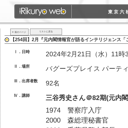
東京六
«
リストに戻る
前のページ
【254回】2月『元内閣情報官が語るインテリジェンス「
Ⅰ．日時
2024年2月21日（水）11時
Ⅱ．場所
バグーズプレイス パーテ
Ⅲ．出席者数
92名
Ⅳ．講師
三谷秀史さん＠82期(元内閣
1974 警察庁入庁
2000 森総理秘書官