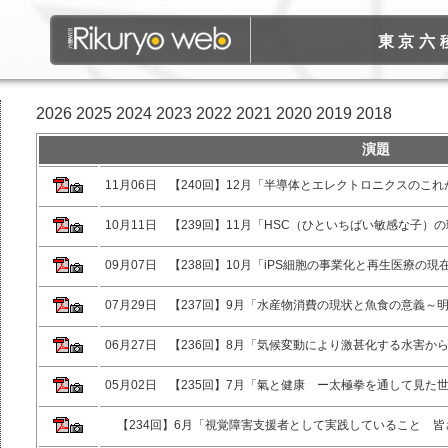
東京六
2026
2025
2024
2023
2022
2021
2020
2019
2018
演題
11月06日 【240回】12月「半導体とエレクトロニクスのこれ
10月11日 【239回】11月「HSC（ひといちばい敏感な子
09月07日 【238回】10月「iPS細胞の事業化と再生医療の現
07月29日 【237回】9月「水産物消費の現状と魚食の意義
06月27日 【236回】8月「気候変動により激甚化する水害
05月02日 【235回】7月「氣と健康 ー太極拳を通して見た
【234回】6月「視覚障害支援者として実践していること 皆