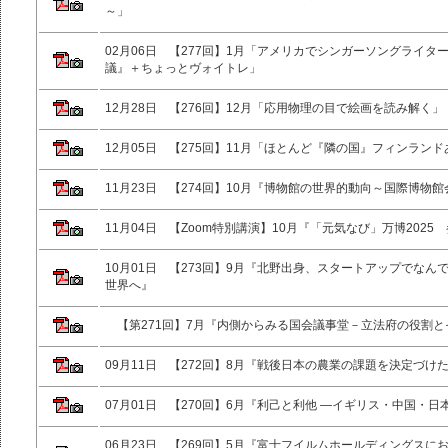
～」
02月06日 【277回】1月「アメリカでシンガーソングライタ
議』＋ちょっとヴォイトレ」
12月28日 【276回】12月「応用物理の目で絵画を読み解く」
12月05日 【275回】11月「ほとんど『隣の国』フィンラン
11月23日 【274回】10月『博物館の世界的動向～国際博物館
11月04日 【Zoom特別講演】10月『「元気なび」万博202
10月01日 【273回】9月『北野出身、スタートアップでなん
世界へ』
【第271回】7月『内側からみる国会議事堂－立法府の役割と
09月11日 【272回】8月『戦後日本の農業の課題を決定づけ
07月01日 【270回】6月『利己と利他 ―イギリス・中国・日
06月23日 【269回】5月『富士フイルムホールディングス