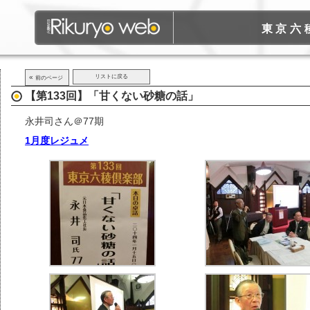
東京六
«
リストに戻る
前のページ
【第133回】「甘くない砂糖の話」
永井司さん＠77期
1月度レジュメ