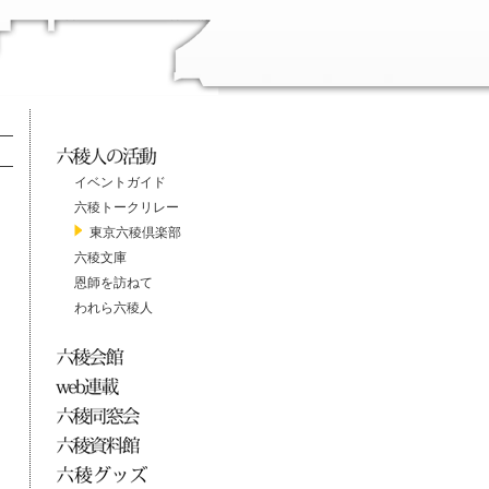
イベントガイド
六稜トークリレー
東京六稜倶楽部
六稜文庫
恩師を訪ねて
われら六稜人