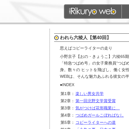
われら六稜人【第40回】
思えばコピーライターの走り
小野京子【おの・きょうこ】六稜65
「特急つばめ号」の女子乗務員“つば
身。数々の ヒットを飛ばし、働く女
WEBは、そんな魅力あふれる彼女の
●INDEX
第1章：
楽しい男女共学
第2章：
第一回北野文学賞受賞
第3章：
気がつけば花形職業に…
第4章：
つばめガールこぼればなし
第5章：
コピーライターへの道