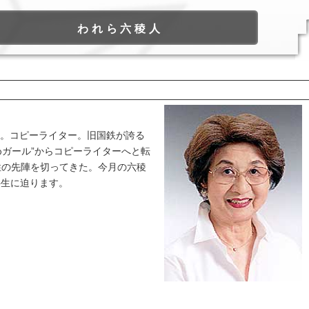
われら六稜人
期。コピーライター。旧国鉄が誇る
めガール”からコピーライターへと転
性の先陣を切ってきた。今月の六稜
半生に迫ります。