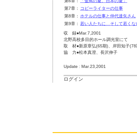
第6章：
「金鳥の夏、日本の夏」
第7章：
コピーライターの仕事
第8章：
ホテルの仕事と仲代達矢さん
第9章：
若い人たちに…そして若くな
収 録●Mar.7,2001
北野高校多目的ホール調光室にて
取 材●新原章弘(65期)、岸田知子(78
協 力●松本真澄、長沢伸子
Update : Mar.23,2001
ログイン