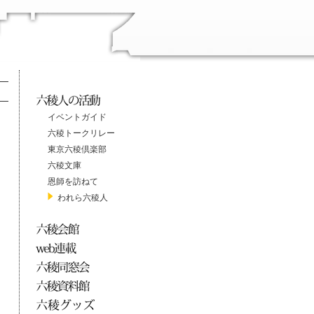
イベントガイド
六稜トークリレー
東京六稜倶楽部
六稜文庫
恩師を訪ねて
われら六稜人