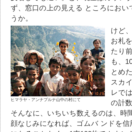
ず、窓口の上の見える ところにおい
うか。
けど
お札
たり
も、1
とめ
スカイ
レで
ヒマラヤ・アンナプルナ山中の村にて
の計
そんなに、いちいち数えるのは、時
顔なじみになれば、ゴムバ ンドを信