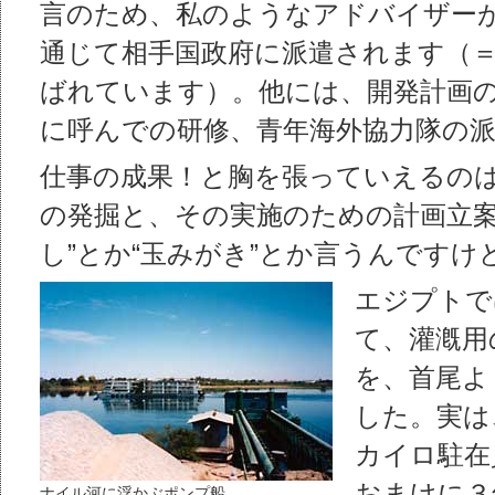
言のため、私のようなアドバイザー
通じて相手国政府に派遣されます（＝JICA
ばれています）。他には、開発計画
に呼んでの研修、青年海外協力隊の
仕事の成果！と胸を張っていえるの
の発掘と、その実施のための計画立案
し”とか“玉みがき”とか言うんですけ
エジプトで
て、灌漑用
を、首尾よ
した。実は
カイロ駐在
おまけに３
ナイル河に浮かぶポンプ船