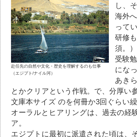
し、
海外
って
研修
須。）
受験
赴任先の自然や文化・歴史を理解するのも仕事
にな
（エジプト/ナイル河）
あき
とかクリアという作戦。で、分厚い
文庫本サイズ のを何冊か3回ぐらい
オーラルとヒアリングは、過去の経
ア。
エジプトに最初に派遣された頃は、