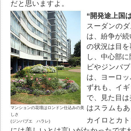
だと思いますよ。
“開発途上国は
スーダンのダ
は、紛争が続
の状況は目を
し、中心部に
ビやジンバブ
は、ヨーロッ
ずれも、イギ
で、見た目は
はスラムもあ
マンションの花壇はロンドン仕込みの美
しさ
カイロとカト
(ジンバブエ ハラレ)
には美しいとは言いがたかったです