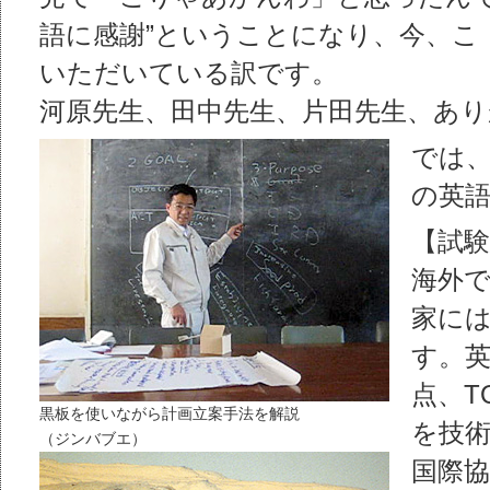
語に感謝”ということになり、今、こ
いただいている訳です。
河原先生、田中先生、片田先生、あ
では
の英
【試験
海外
家に
す。英
点、T
黒板を使いながら計画立案手法を解説
を技術
（ジンバブエ）
国際協