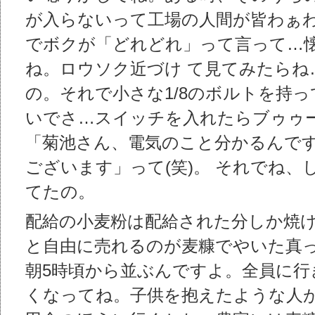
が入らないって工場の人間が皆わぁ
でボクが「どれどれ」って言って…
ね。ロウソク近づけ て見てみたらね
の。それで小さな1/8のボルトを持
いでさ…スイッチを入れたらブゥゥ
「菊池さん、電気のこと分かるんです
ございます」って(笑)。 それでね
てたの。
配給の小麦粉は配給された分しか焼
と自由に売れるのが麦糠でやいた真
朝5時頃から並ぶんですよ。全員に行
くなってね。子供を抱えたような人