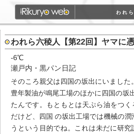
われ
われら六稜人【第22回】ヤマに
-6℃
瀬戸内・黒パン日記
そのころ親父は四国の坂出にいました
豊年製油が鳴尾工場のほかに四国の坂
たんです。もともとは天ぷら油をつく
だけど、四国 の坂出工場では機械の潤
うという目的でね。これは未だに研究