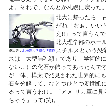
よ。それで、なんとか札幌に戻った
北大に帰ったら、
がね「おぉ、いい
え!!」って言うん
北大理学部のホー
スチルスという恐
※出典：
北海道大学総合博物館
スは「大型哺乳類」であり、学術的に
ない…）の化石が飾ってあったんです
が一体、樺太で発見された世界的に
石を分解して、ひとつひとつ新聞紙
るって言うわけ。「アメ リカ軍に見
ちゃう」って(笑)。