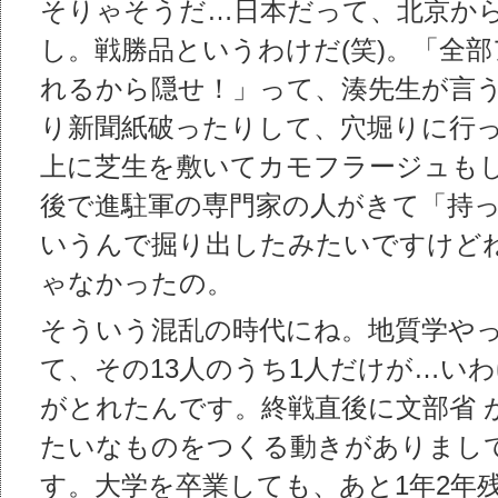
そりゃそうだ…日本だって、北京か
し。戦勝品というわけだ(笑)。「全
れるから隠せ！」って、湊先生が言う
り新聞紙破ったりして、穴堀りに行
上に芝生を敷いてカモフラージュもし
後で進駐軍の専門家の人がきて「持
いうんで掘り出したみたいですけどね
ゃなかったの。
そういう混乱の時代にね。地質学やっ
て、その13人のうち1人だけが…い
がとれたんです。終戦直後に文部省 
たいなものをつくる動きがありまし
す。大学を卒業しても、あと1年2年