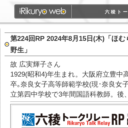
六稜ト
第224回RP 2024年8月15日(木)
野生」
故 広実輝子さん
1929(昭和4)年生まれ。大阪府立豊中
卒｡奈良女子高等師範学校(現･奈良女
立第四中学校で3年間国語科教師。後、