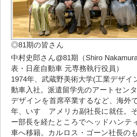
◎81期の皆さん
中村史郎さん@81期（Shiro Nakamura De
表・日産自動車 元専務執行役員）
1974年、武蔵野美術大学(工業デザ
動車入社。派遣留学先のアートセン
デザインを首席卒業するなど、海外で
年、いすゞアメリカ副社長に就任。
ー部長を経たところでヘッドハンテ
車へ移籍。カルロス・ゴーン社長の