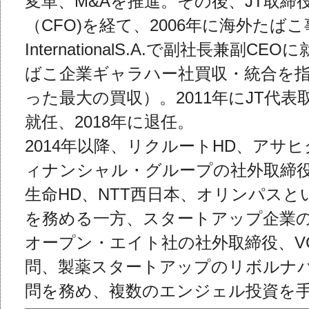
変革、M&Aを推進。
その後、JT取締
（CFO)を経て、2006年に海外たば
InternationalS.A.で副社長兼副
ばこ企業ギ
ャラハー社買収・統合を
った最大の買収）
。2011年にJT代表
就任、2018年に退任。
2014年以降、リクルートHD、アサヒ
ィナンシャル・グループの社外取締
生命HD、NTT西日本、オリンパス
を務める一方、スタートアップ企業
オープン・エイト社の
社外取締役、V
問、製薬スタートアップのリボルナ
問を務め、複数のエンジェル投資を