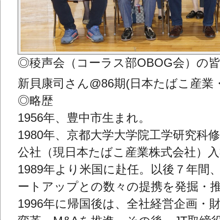
◎稜声会（コーラス部OBOG会）の
新貝康司さん@86期(日本たばこ産業
◎略歴
1956年、豊中市生まれ。
1980年、京都大学大学院工学研究
科修
公社（現日本たばこ産業株式会社）入
1989年より米国に赴任。以後７年間
ートアップとの数々の提携を発掘・
1996年に帰国後は、
全社経営企画・財